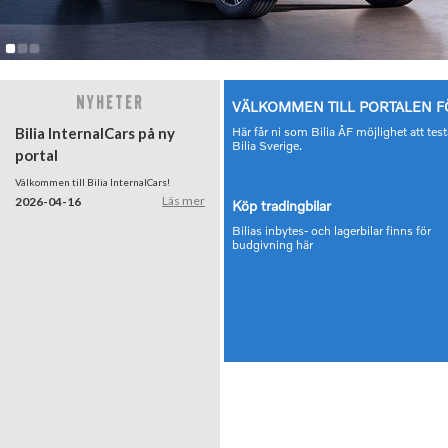
Nyheter
VÄLKOMMEN TILL PORTALEN FÖ
Bilia InternalCars på ny
Här får ni som Bilia ÅF möjlighet att te
Bilia Sverige.
portal
Välkommen till Bilia InternalCars!
Läs mer
2026-04-16
Köp tradingbilar
Bilias inbytes- och lagerbilar finns för
budgivning här